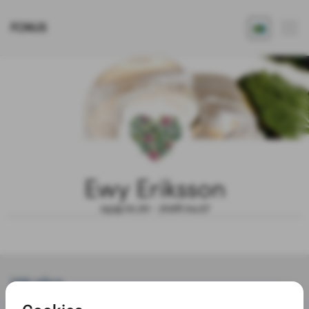
FONUS
Ewy Eriksson
1939.01.20 - 2026.04.27
Välj gåva
Möjlighet till donation har löpt ut 2026-05-26