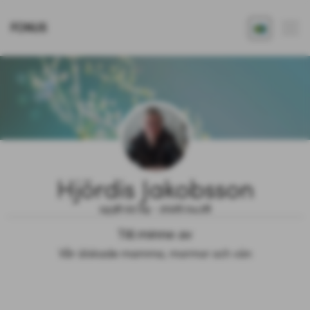
FONUS
Hjördis Jakobsson
1938.02.09 - 2026.04.28
Till minne av
Vår älskade mamma, mormor och vän