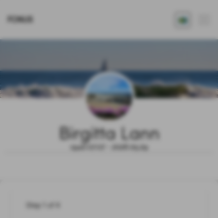
FONUS
Birgitta Lann
1940.07.07 - 2026.05.29