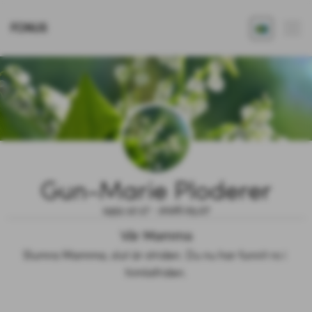
FONUS
Gun-Marie Ploderer
1951.12.17 - 2026.05.27
Vår Mamma
Slumra Mamma, slut är striden. Du nu har funnit ro i 
himlafriden.