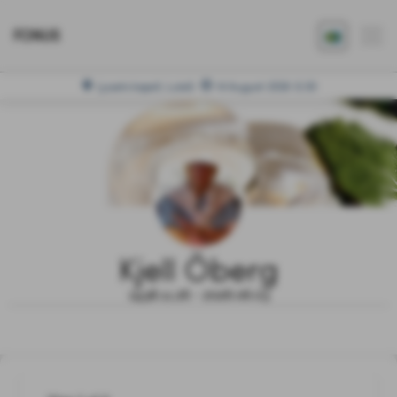
FONUS
Ljusets kapell, Luleå
14 Augusti 2026 12:30
Kjell Öberg
1938.11.26 - 2026.06.03