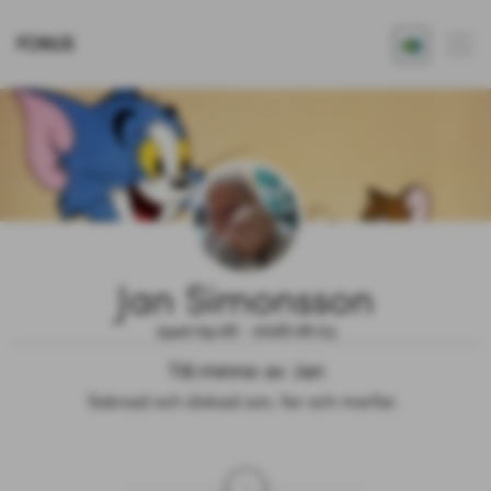
FONUS
Jan Simonsson
1940.09.06 - 2026.06.03
Till minne av Jan
Saknad och älskad son, far och morfar. 
