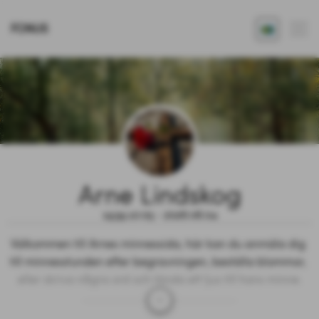
FONUS
Arne Lindskog
1939.10.05 - 2026.06.04
Välkommen till Arnes minnessida, här kan du anmäla dig 
till minnesstunden efter begravningen, beställa blommor, 
eller skriva några ord och tända ett ljus till hans minne.