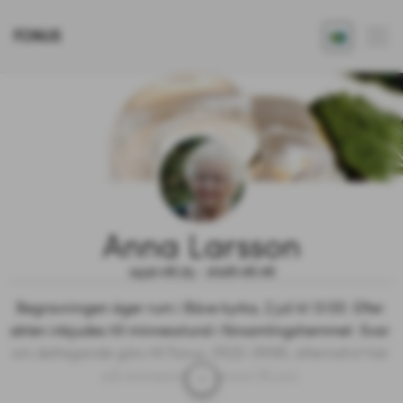
FONUS
Anna Larsson
1930.06.25 - 2026.06.06
Begravningen äger rum i Bäve kyrka, 2 juli kl 13:00. Efter 
akten inbjudes till minnesstund i församlingshemmet. Svar 
om deltagande görs till Fonus, 0522-39195, alternativt här 
på minnessidan senast 28 juni.