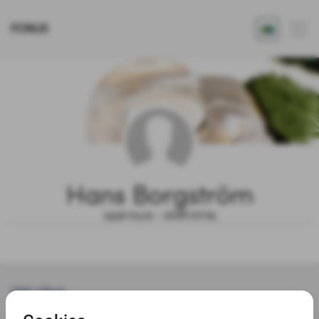
FONUS
Hans Borgström
1930.03.21 - 2026.07.05
Välj gåva
Möjlighet till donation har löpt ut 2026-07-28