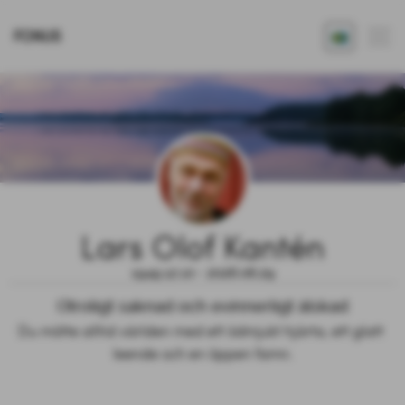
FONUS
Lars Olof Kantén
1949.12.10 - 2026.06.29
Otroligt saknad och evinnerligt älskad
Du mötte alltid världen med ett ödmjukt hjärta, ett glatt 
leende och en öppen famn.