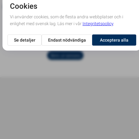
Dödsannons
Införd i tidning
Eskilstuna-Kuriren
och Strengnäs
tidning
2026-05-09
Skriv ut annons