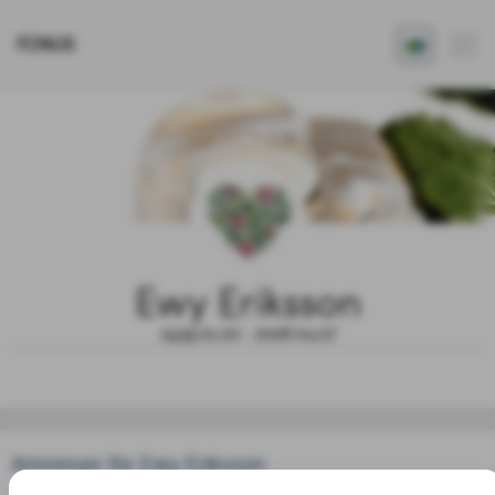
FONUS
Ewy Eriksson
1939.01.20 - 2026.04.27
Annonser för Ewy Eriksson