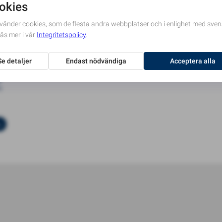
n
g
n
s