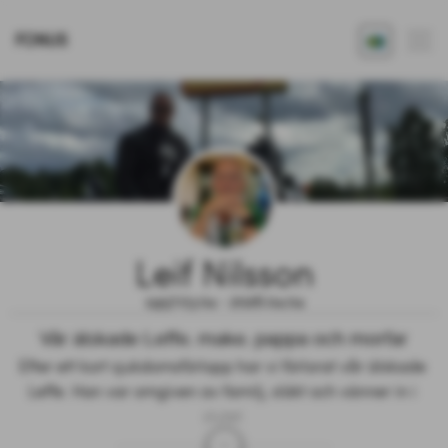
FONUS
Leif Nilsson
1957.03.04 - 2026.04.04
Vår älskade Leffe, make, pappa och morfar
Efter ett kort sjukdomsförlopp har vi förlorat vår älskade 
Leffe. Han var omgiven av familj, släkt och vänner in i 
slutet.