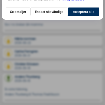
Märta norrman
2026-06-22
Sov i ro önskar din mamma
Märta norrman
2026-06-22
Carina Ferngren
2026-06-21
Christer Ericsson
2026-06-18
Anders Thunberg
2026-06-16
En sista hälsning.
