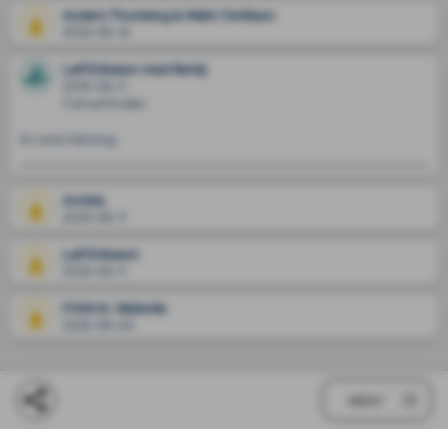
Anders Thunberg & Malin Olofsson
2026-06-14
Leif Eriksson med familj
2026-06-11
Cancerfonden
En sista hälsning
Annika
2026-06-11
Leif Eriksson
2026-06-11
FONUS, Västerås
2026-06-04
MENY